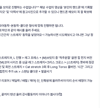
업을 모의로 진행하는 수업입니다^^ 해당 수업의 영상을 '본인의 핸드폰'에 기록할 
리오' 및 '이력서'에 참고사진으로 추가할 수 있으니 핸드폰 메모리 꼭 잘 확보해
업-코어동작-본동작-쿨다운 형식에 맞춰 진행하면 됩니다.
 하단과 같이 예시를 올려 주세요.
에 간간히 '스트레치' 동작을 넣었어요~! 가능하시면 시도해보시고 아니면 그냥 정
레치 R, L 진행 > 레그 프레스 + (M)브릿지 중 '척추분절' 없앤 힙 힌지 버전
> (M)코어 시리즈 중 싱글 레그 스트레치+크리스 크로스 > (스트레치) 풋바에 정강
및 회전 스트레치 > Cat stretch 3회 후 Long Torso 풀버전. '시간' 그리고 
에 힙힌지 추가 ok > 스탠딩 롤다운 + 발끝서기
 리포머 / 캐딜락 / 배럴 / 체어) 단, 단톡방에 올려주셔야 미리 순서 배정이 가능
 끝까지 텐션 올려 강사활동까지 이어나가 봅시다!🥰