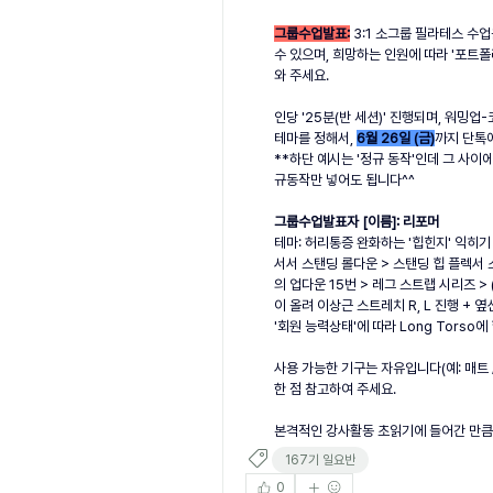
그룹수업발표:
 3:1 소그룹 필라테스 수
수 있으며, 희망하는 인원에 따라 '포트폴
와 주세요.
인당 '25분(반 세션)' 진행되며, 워밍
테마를 정해서,
6월 26일 (금)
까지 단톡에
**하단 예시는 '정규 동작'인데 그 사이
규동작만 넣어도 됩니다^^
그룹수업발표자 [이름]: 리포머
테마: 허리통증 완화하는 '힙힌지' 익히기
서서 스탠딩 롤다운 > 스탠딩 힙 플렉서 스트
의 업다운 15번 > 레그 스트랩 시리즈 
이 올려 이상근 스트레치 R, L 진행 + 옆선 
'회원 능력상태'에 따라 Long Torso
사용 가능한 기구는 자유입니다(예: 매트 /
한 점 참고하여 주세요.
본격적인 강사활동 초읽기에 들어간 만큼,
167기 일요반
0