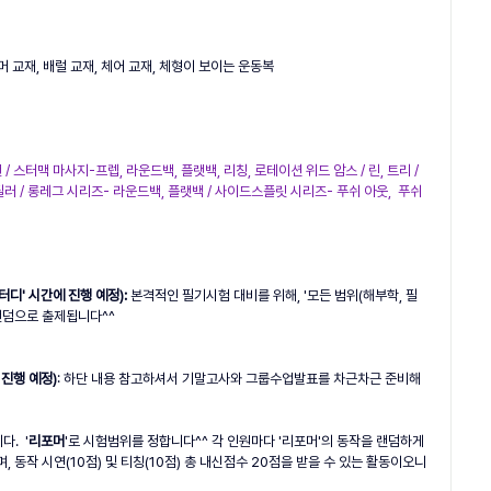
포머 교재, 배럴 교재, 체어 교재, 체형이 보이는 운동복
 스터맥 마사지-프렙, 라운드백, 플랫백, 리칭, 로테이션 위드 암스 / 린, 트리 / 
러 / 롱레그 시리즈- 라운드백, 플랫백 / 사이드스플릿 시리즈- 푸쉬 아웃,  푸쉬 
터디' 시간에 진행 예정):
 본격적인 필기시험 대비를 위해, '모든 범위(해부학, 필
랜덤으로 출제됩니다^^ 
 진행 예정)
: 하단 내용 참고하셔서 기말고사와 그룹수업발표를 차근차근 준비해 
.  '
리포머
'로 시험범위를 정합니다^^ 각 인원마다 '리포머'의 동작을 랜덤하게 
, 동작 시연(10점) 및 티칭(10점) 총 내신점수 20점을 받을 수 있는 활동이오니 