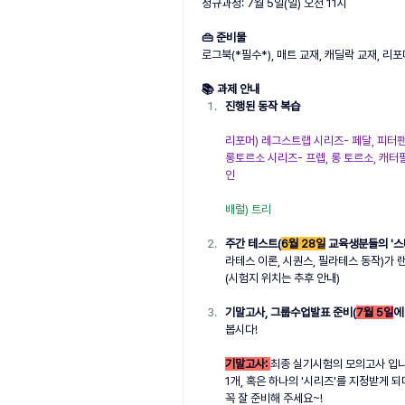
정규과정: 7월 5일(일) 오전 11시
👜 준비물
로그북(*필수*), 매트 교재, 캐딜락 교재, 리
📚 과제 안내
진행된 동작 복습
리포머) 레그스트랩 시리즈- 페달, 피터팬 /
롱토르소 시리즈- 프렙, 롱 토르소, 캐터필
인
배럴) 트리
주간 테스트(
6월 28일
 교육생분들의 '스
라테스 이론, 시퀀스, 필라테스 동작)가 
(
시험지 위치는 추후 안내)
기말고사, 그룹수업발표 준비(
7월 5일
에
봅시다!
기말고사: 
최종 실기시험의 모의고사 입니다
1개, 혹은 하나의 '시리즈'를 지정받게 되며
꼭 잘 준비해 주세요~!