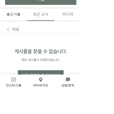
⛔️공지⛔️
최근 소식
미디어
뒤로
게시물을 찾을 수 없습니다.
해당 게시물이 삭제되었습니다.
대화 화면으로 돌아가기
인스타그램
네이버지도
상담/문의
⛔️공지⛔️
⚠️ 글제목 양식: 과제과목(000기 이름 00반) 예: 해부학
과제(170기 홍길동 월수반) ⚠️ 내용 양
...