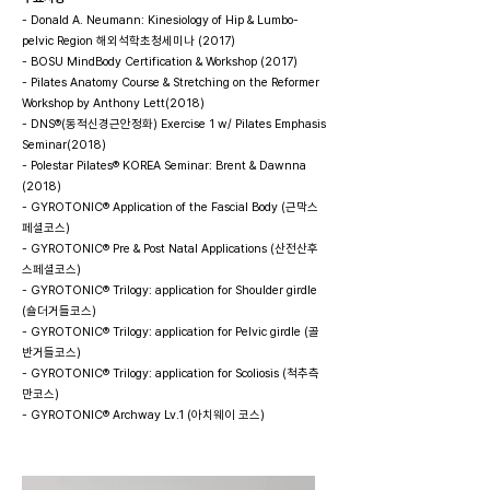
- Donald A. Neumann: Kinesiology of Hip & Lumbo-
pelvic Region 해외석학초청세미나 (2017)
- BOSU MindBody Certification & Workshop (2017)
- Pilates Anatomy Course & Stretching on the Reformer
Workshop by Anthony Lett(2018)
- DNS®(동적신경근안정화) Exercise 1 w/ Pilates Emphasis
Seminar(2018)
- Polestar Pilates® KOREA Seminar: Brent & Dawnna
(2018)
- GYROTONIC® Application of the Fascial Body (근막스
페셜코스)
- GYROTONIC® Pre & Post Natal Applications (산전산후
스페셜코스)
- GYROTONIC® Trilogy: application for Shoulder girdle
(숄더거들코스)
- GYROTONIC® Trilogy: application for Pelvic girdle (골
반거들코스)
- GYROTONIC® Trilogy: application for Scoliosis (척추측
만코스)
- GYROTONIC® Archway Lv.1 (아치웨이 코스)