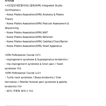
자격사항
<사단법인대한필라테스협회(KPA) Integrated Studio
Certification>
- Korea Pilates Association(KPA) Anatomy & Pilates
Theory
- Korea Pilates Association(KPA) Postural Assessment &
Sequencing
- Korea Pilates Association(KPA) MAT
- Korea Pilates Association(KPA) Reformer
- Korea Pilates Association(KPA) Cadillac/Chair/Barrel
- Korea Pilates Association(KPA) Small Apparatus
<KPA Professional Course LV1>
-
Impingement syndrome & Supraspinatus tendonitis /
-
Hip impingement syndrome & Groin pain / Facet
syndrome 이수
<KPA Professional Course Lv2>
-
Turtle neck syndrome / Bicep tendonitis / Disk
Herniation / Patellar femoral pain syndrome & patella
tendonitis 이수
- AFIC 거북목 세미나 이수