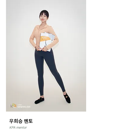
우희승 멘토
KPA mentor