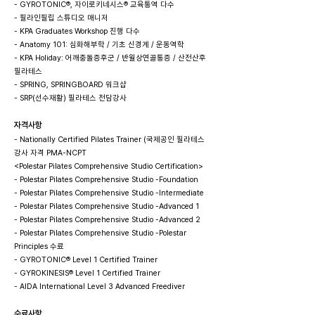
- GYROTONIC®, 자이로키네시스® 교육통역 다수
- 필라인필립 스튜디오 매니저
- KPA Graduates Workshop 진행 다수
- Anatomy 101: 심화해부학 / 기초 신경계 / 운동역학
- KPA Holiday: 어깨충돌증후군 / 반월상연골통증 / 산전산후
필라테스
- SPRING, SPRINGBOARD 워크샵
- SRP(선수재활) 필라테스 전담강사
자격사항
- Nationally Certified Pilates Trainer (국제공인 필라테스
강사 자격 PMA-NCPT
<Polestar Pilates Comprehensive Studio Certification>
- Polestar Pilates Comprehensive Studio -Foundation
- Polestar Pilates Comprehensive Studio -Intermediate
- Polestar Pilates Comprehensive Studio -Advanced 1
- Polestar Pilates Comprehensive Studio -Advanced 2
- Polestar Pilates Comprehensive Studio -Polestar
Principles 수료
- GYROTONIC® Level 1 Certified Trainer
- GYROKINESIS® Level 1 Certified Trainer
- AIDA International Level 3 Advanced Freediver
수료사항