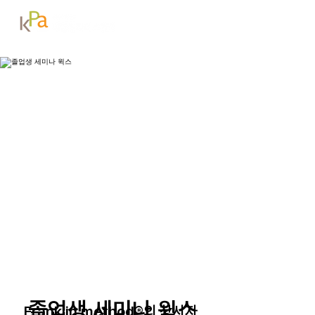
졸업생 세미나 윅스
Franklin method®의 창시자,