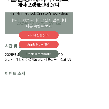
에릭 프랭클린이 온다!
4월 26일 (토)
  |  
성남시
Franklin method: Creator's workshop
-
현재 티켓을 판매하고 있지 않습니다
2025년 11월 28일(금)-29일(토)
다른 이벤트 보기
세미나 신청 (KR)
Apply Now (EN)
시간 및 장소
Franklin method®
2025년 4월 26일 오후 1:00 – 오후 4:00
성남시, 대한민국 경기도 성남시 분당구 내정로 58
이벤트 소개