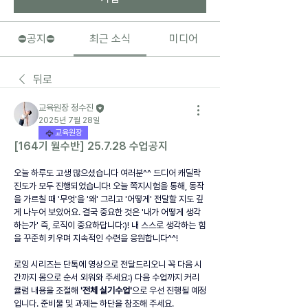
⛔️공지⛔️
최근 소식
미디어
뒤로
교육원장 정수진
2025년 7월 28일
교육원장
[164기 월수반] 25.7.28 수업공지
오늘 하루도 고생 많으셨습니다 여러분^^ 드디어 캐딜락 
진도가 모두 진행되었습니다! 오늘 쪽지시험을 통해, 동작
을 가르칠 때 '무엇'을 '왜' 그리고 '어떻게' 전달할 지도 깊
게 나누어 보았어요. 결국 중요한 것은 '내가 어떻게 생각
하는가' 즉, 로직이 중요하답니다:)! 내 스스로 생각하는 힘
을 꾸준히 키우며 지속적인 수련을 응원합니다^^!
로잉 시리즈는 단톡에 영상으로 전달드리오니 꼭 다음 시
간까지 몸으로 순서 외워와 주세요:) 다음 수업까지 커리
큘럼 내용을 조절해 
'전체 실기수업'
으로 우선 진행될 예정
입니다. 준비물 및 과제는 하단을 참조해 주세요.