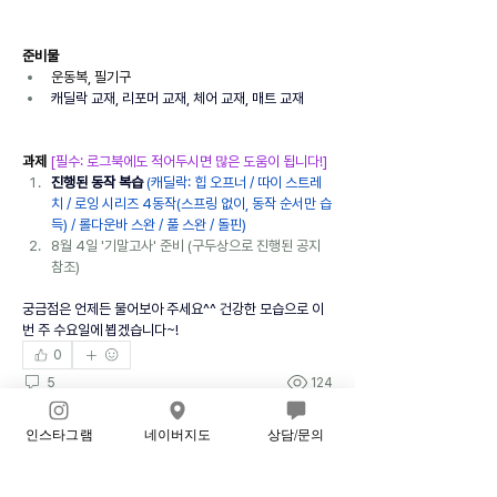
준비물
운동복, 필기구
캐딜락 교재, 리포머 교재, 체어 교재, 매트 교재
과제 
[필수: 로그북에도 적어두시면 많은 도움이 됩니다!]
진행된 동작 복습
(캐딜락: 힙 오프너 / 따이 스트레
치 / 로잉 시리즈 4동작(스프링 없이, 동작 순서만 습
득) / 롤다운바 스완 / 풀 스완 / 돌핀)
8월 4일 '기말고사' 준비 (구두상으로 진행된 공지 
참조)
궁금점은 언제든 물어보아 주세요^^ 건강한 모습으로 이
번 주 수요일에 뵙겠습니다~!
0
5
124
Write a comment...
인스타그램
네이버지도
상담/문의
Newest