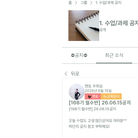
홈
그룹
1. 수업/과제 공지
1. 수업/과제 공
공개
⛔️공지⛔️
최근 소식
뒤로
멘토 우희승
2026년 6월 15일
멘토
🦢교육강사
[168기 월수반] 26.06.15공지
[168기 월수반] 26.06.15공지
오늘 수업도 고생 많으셨어요 여러분^^ 
하단의 공지 참조 부탁해요!