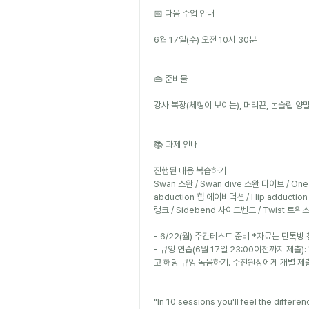
📅 다음 수업 안내
6월 17일(수) 오전 10시 30분
👜 준비물
강사 복장(체형이 보이는), 머리끈, 논슬립 양말,
📚 과제 안내
진행된 내용 복습하기
Swan 스완 / Swan dive 스완 다이브 / One l
abduction 힙 에이비덕션 / Hip adduction
랭크 / Sidebend 사이드벤드 / Twist 트위
- 6/22(월) 주간테스트 준비 *자료는 단톡방 
- 큐잉 연습(6월 17일 23:00이전까지 제출)
고 해당 큐잉 녹음하기. 수진원장에게 개별 제
"In 10 sessions you'll feel the differen