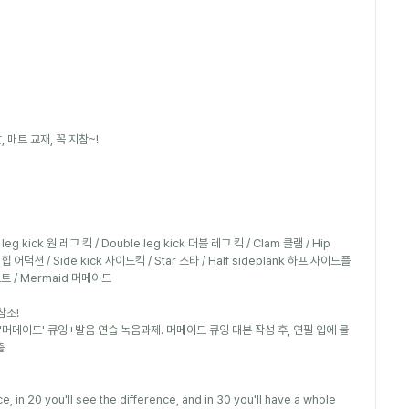
 매트 교재, 꼭 지참~!
eg kick 원 레그 킥 / Double leg kick 더블 레그 킥 / Clam 클램 / Hip 
 힙 어덕션 / Side kick 사이드킥 / Star 스타 / Half sideplank 하프 사이드플
스트 / Mermaid 머메이드
참조!
: '머메이드' 큐잉+발음 연습 녹음과제. 머메이드 큐잉 대본 작성 후, 연필 입에 물
출
ce, in 20 you'll see the difference, and in 30 you'll have a whole 