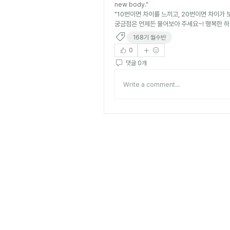
new body."
"10번이면 차이를 느끼고, 20번이면 차이가 보이
궁금점은 언제든 물어보아 주세요~! 행복한 하루
168기 월수반
0
댓글 0개
Write a comment...