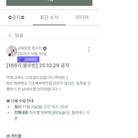
⛔️공지⛔️
최근 소식
미디어
뒤로
교육원장 정수진
2025년 10월 30일
교육원장
[166기 월수반] 25.10.29 공지
어제 교육도 고생 많으셨습니다 여러분! :)
파트 해부학도 기초해부학만큼 만만치 않지만, 동작을 진
행하기 전 넘어야 할 언덕이랍니다~!
📅 다음 수업 안내
일시:
 11월 3일(월) 오전 10시 30분
진행내용:
 파트별 해부학(골반&숄더), 필라테스 이
론
👜 준비물