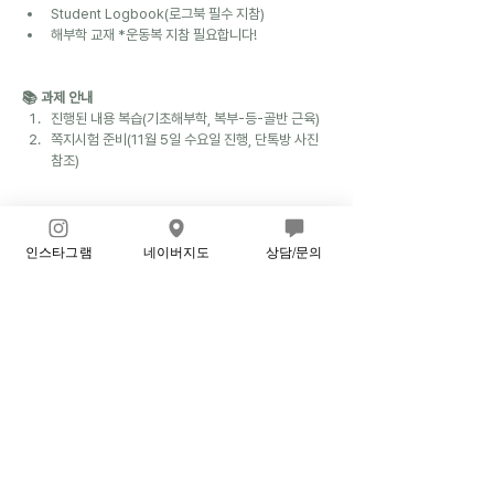
Student Logbook(로그북 필수 지참) 
해부학 교재 *운동복 지참 필요합니다!
📚 과제 안내
진행된 내용 복습(기초해부학, 복부-등-골반 근육)
쪽지시험 준비(11월 5일 수요일 진행, 단톡방 사진 
참조)
궁금한 점은 언제든 문의주시고, 과제 확인을 위해 
공지에 
댓글 꼭 남겨주세요~!
인스타그램
네이버지도
상담/문의
행복한 주말 보내시고, 다음 주 월요일에 뵙겠습니다^^
166기 월수반
2
2
0
36
댓글을 입력하세요.
⛔️공지⛔️