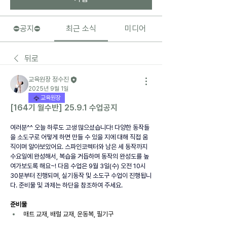
⛔️공지⛔️
최근 소식
미디어
뒤로
교육원장 정수진
2025년 9월 1일
교육원장
[164기 월수반] 25.9.1 수업공지
여러분^^ 오늘 하루도 고생 많으셨습니다! 다양한 동작들
을 소도구로 어떻게 하면 만들 수 있을 지에 대해 직접 움
직이며 알아보았어요. 스파인코렉터와 남은 세 동작까지 
수요일에 완성해서, 복습을 거듭하며 동작의 완성도를 높
여가보도록 해요~! 다음 수업은 9월 3일(수) 오전 10시 
30분부터 진행되며, 실기동작 및 소도구 수업이 진행됩니
다. 준비물 및 과제는 하단을 참조하여 주세요.
준비물
매트 교재, 배럴 교재, 운동복, 필기구