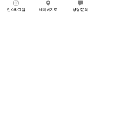
4
48
인스타그램
네이버지도
상담/문의
Write a comment...
Newest
164기 월수반 김지해
Sep 02, 2025
•
홱인했어요
Like
Reply
Show more comments
⛔️공지⛔️
다음 수업 관련 내용 및 과제가 업데이트 됩니다. 공지 확
인 식별을 위해 과제 확인 후 꼭 댓글을 달아주세요
...
더보기