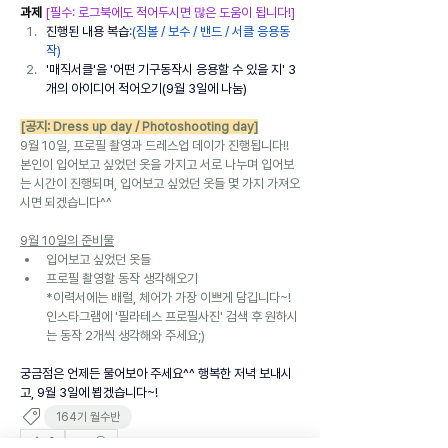
과제 
[필수: 로그북에도 적어두시면 많은 도움이 됩니다!]
진행된 내용 복습
:
(짐볼 / 보수 / 밴드 / 서클 응용동
작)
'매직서클'을 '어떤 기구동작시 응용할 수 있을 지' 3
개의 아이디어 적어오기(9월 3일에 나눔)
[공지: Dress up day / Photoshooting day]
9월 10일, 프로필 촬영과 드레스업 데이가 진행됩니다!! 
본인이 입어보고 싶었던 옷을 가지고 서로 나누며 입어보
는 시간이 진행되며, 입어보고 싶었던 옷들 몇 가지 가져오
시면 되겠습니다^^
9월 10일의 준비물
입어보고 싶었던 옷들
프로필 촬영할 동작 생각해오기 
*이력서에는 배럴, 체어가 가장 이쁘게 담깁니다~! 
인스타그램에 '필라테스 프로필사진' 검색 후 원하시
는 동작 2개씩 생각해와 주세요;) 
궁금점은 언제든 물어보아 주세요^^ 행복한 저녁 보내시
고, 9월 3일에 뵙겠습니다~!
164기 월수반
0