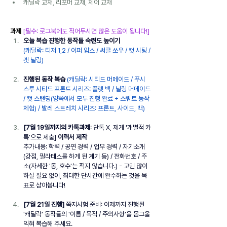
캐딜락 교재, 리포머 교재, 체어 교재
과제 
[필수: 로그북에도 적어두시면 많은 도움이 됩니다!]
오늘 복습 진행한 동작들 숙련도 높이기
(캐딜락: 티저 1,2 / 어퍼 암스 / 써클 쏘우 / 캣 시팅 / 
캣 닐링)
진행된 동작 복습
(캐딜락: 시티드 머메이드 / 푸시 
스루 시티드 프론트 시리즈: 플랫 백 / 닐링 머메이드 
/ 캣 스탠딩(양쪽에서 모두 진행 완료 + 스쿼트 동작 
체험) / 발레 스트레치 시리즈: 프론트, 사이드, 백)
[7월 19일까지의 카톡과제
: 단톡 X, 제게 '개별적 카
톡'으로 제출] 
이력서 제작
추가내용: 학력 / 공연 경력 / 업무 경력 / 자기소개
(강점, 필라테스를 하게 된 계기 등) / 전화번호 / 주
소(자세한 '동, 호수'는 적지 않습니다.) - 고민 많이 
하실 필요 없이, 최대한 단시간에 완수하는 것을 목
표로 삼아봅니다!
[7월 21일 진행] 
쪽지시험 준비: 이제까지 진행된 
'캐딜락' 동작들의 '이름 / 목적 / 주의사항'을 몸그올 
익혀 복습해 주세요. 