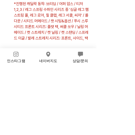
*진행된 캐딜락 동작: 브리딩 / 어퍼 암스 / 티저 
1,2,3 / 레그 스프링 수파인 시리즈 중 '싱글 레그 햄
스트링 풀, 레그 로어, 힐 클랩, 레그 서클, 씨저' / 롤 
다운 / 시티드 머메이드 / 캣 시팅&옵션 / 푸시 스루 
시티드 프론트 시리즈: 플랫 백, 써클 쏘우 / 닐링 머
메이드 / 캣 스트레치 / 캣 닐링 / 캣 스탠딩 / 스프레
드 이글 / 발레 스트레치 시리즈: 프론트, 사이드, 백
즐거운 주말 보내시고, 다음 주 월요일에 뵙겠습니다:)!
인스타그램
네이버지도
상담/문의
164기 월수반
0
6
105
Rédigez un commentaire...
Les plus récents
164기 월수반 김승희
16 juil. 2025
•