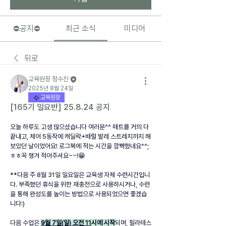
⛔️공지⛔️
최근 소식
미디어
뒤로
교육원장 정수진
2025년 8월 24일
교육원장
[165기 일요반] 25.8.24 공지
오늘 하루도 고생 많으셨습니다 여러분^^ 매트를 거의 다 
끝내고, 체어 5동작에 캐딜락+배럴 발레 스트레치까지 해
보았던 날이었어요! 로그북에 적는 시간을 깜빡했네요^^;
ㅎㅎ꼭 챙겨 적어주셔요~~!😁
**다음 주 8월 31일 일요일은 교육생 자체 수련시간입니
다. 부족했던 휴식을 위한 재충전으로 사용하시거나, 수련
을 통해 완성도를 높이는 방법으로 사용되었으면 좋겠습
니다:)
다음 수업은
9월 7일(일) 오전 11
시에 시작
되며, 필라테스 