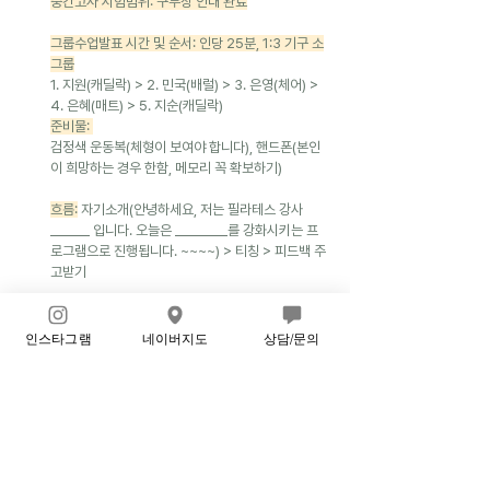
중간고사 시험범위: 구두상 안내 완료
그룹수업발표 시간 및 순서: 인당 25분, 1:3 기구 소
그룹
1. 지원(캐딜락) > 2. 민국(배럴) > 3. 은영(체어) > 
4. 은혜(매트) > 5. 지순(캐딜락)
준비물: 
검정색 운동복(체형이 보여야 합니다), 핸드폰(본인
이 희망하는 경우 한함, 메모리 꼭 확보하기)
흐름:
 자기소개(안녕하세요, 저는 필라테스 강사 
______ 입니다. 오늘은 ________를 강화시키는 프
로그램으로 진행됩니다. ~~~~) > 티칭 > 피드백 주
고받기
동작 갯수: 
약 5동작+스트레칭 2개 *개인마다 시간
차가 있기에, 변수를 잘 고려하여 임기응변 능력까지 
인스타그램
네이버지도
상담/문의
길러보도록 합니다^^
테마:
 하나를 정해서, 해당 테마에 집중하는 동작들
의 구성을 '선생님들이 생각하기에 괜찮은 흐름'으로 
우선 구성해 보시고, 실제로 한번 진행해 보시면 더
욱 좋은 운동 순서 초안이 만들어집니다^^