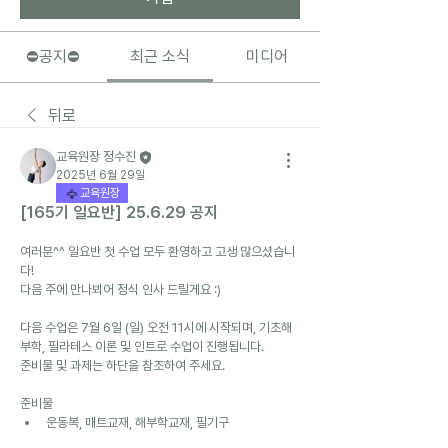
⛔️공지⛔️
최근 소식
미디어
뒤로
교육원장 정수진
2025년 6월 29일
교육원장
[165기 일요반] 25.6.29 공지
여러분^^ 일요반 첫 수업 모두 환영하고 고생 많으셨습니
다!
다음 주에 만나뵈어 정식 인사 드릴게요 :) 
다음 수업은 7월 6일 (일) 오전 11시에 시작되며, 기초해
부학, 필라테스 이론 및 인트로 수업이 진행됩니다.
준비물 및 과제는 하단을 참조하여 주세요.
준비물
운동복, 매트교재, 해부학교재, 필기구