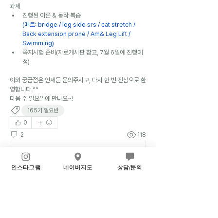
과제
진행된 이론 & 동작 복습
(매트: bridge / leg side srs / cat stretch / 
Back extension prone / Am& Leg Lift / 
Swimming)
쪽지시험 준비(자료게시판 참고, 7월 6일에 진행예
정)
이외 궁금점은 언제든 문의주시고, 다시 한 번 진심으로 환
영합니다.^^
다음 주 일요일에 만나요~!
165기 일요반
0
2
118
Write a comment...
인스타그램
네이버지도
상담/문의
Newest
165기일요반 강지순
Jun 30, 2025
•