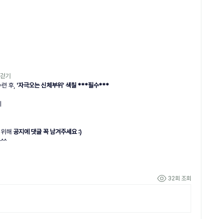
걷기 
련 후, 
'자극오는 신체부위' 색칠 ***필수***
기
 위해 
공지에 댓글 꼭 남겨주세요 :)
^^
32회 조회