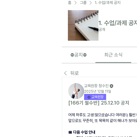
홈
그룹
1. 수업/과제 공지
1. 수업/과제 공
공개
⛔️공지⛔️
최근 소식
뒤로
교육원장 정수진
2025년 12월 11일
교육원장
[166기 월수반] 25.12.10 공지
어제 하루도 고생 많으셨습니다 여러분:) 훨씬 
앞으로도 꾸준히, 또 묵묵히 같이 해나가 보아요
📅 다음 수업 안내