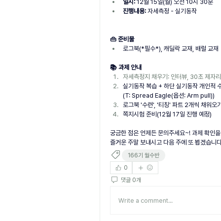
일시:
 12월 15일(월) 오전 10시 30분
진행내용:
 자세측정 - 실기동작
👜 준비물
로그북(*필수*), 캐딜락 교재, 배럴 교재
📚 과제 안내
자세측정지 채우기: 인터뷰, 30초 제자리
실기동작 복습 + 하단 실기동작 개인적 수
(T: Spread Eagle(옵션: Arm pull))
로그북 '수련', '티칭' 파트 2개씩 채워오
쪽지시험 준비(12월 17일 진행 예정)
궁금한 점은 언제든 문의주세요~! 과제 확인을
즐거운 주말 보내시고 다음 주에 또 뵙겠습니다
166기 월수반
0
댓글 0개
Write a comment...