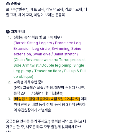
👜 준비물
로그북(*필수*), 매트 교재, 캐딜락 교재, 리포머 교재, 배
럴 교재, 체어 교재, 체형이 보이는 운동복
📚 과제 안내
진행된 동작 복습 및 로그북 채우기
(Barrel: Sitting Leg srs / Prone srs: Leg 
Extension, Leg circle, Swimming, Spine 
extension, Swan dive / Ballet stretch)
(Chair: Reverse swan srs: Torso press sit, 
Side Arm twist / Double leg pump, Single 
Leg pump / Teaser on floor / Pull up & Pull 
up oblique)
교육생 자체수업 준비
(윤아: 그룹레슨 실습 / 진경: 해부학 스터디 / 시연: 
동작 스터디 / 진솔: 1대1 티칭실습)
[타임랩스 촬영 제출과제: 4월 5일 22시까지]
 이제
까지 진행된 배럴 동작 전체, 동작 당 3번씩 진행하
여 수진원장에게 개별제출
궁금점은 언제든 문의 주세요 :) 행복한 저녁 보내시고 다
가오는 한 주, 새로운 하루 모두 즐겁게 맞이하세요~!