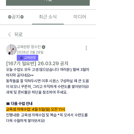
⛔️공지⛔️
최근 소식
미디어
뒤로
교육원장 정수진
2026년 3월 29일
교육원장
[167기 일요반] 26.03.29 공지
오늘 수업도 모두 고생 많으셨습니다 여러분:) 벌써 3월의 
마지막 공지네요👀
동작들을 잘 익혀두시면 이후 시퀀스 구성하실 때 큰 도움
이 되오니 꾸준히, 그리고 우직하게 수련도를 쌓아보아요! 
과제 및 준비물은 하단을 참조하여 주세요.
📅 다음 수업 안내
교육생 자체수업: 4월 5일(일) 오전 11시
진행내용: 교육생 자체수업 및 복습 *꼭 오셔서 수련도를 
더욱 수월하게 쌓아보셔요!