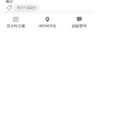
닫기
167기 일요반
1
1
2
60
인스타그램
네이버지도
상담/문의
Write a comment...
Newest
김지혜 167기 일요반
Mar 30
확인했습니다^^감사합니다!
Like
Reply
Show more comments
⛔️공지⛔️
다음 수업 관련 내용 및 과제가 업데이트 됩니다. 공지 확