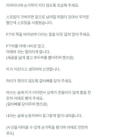
카라비너에 손가락이 끼지 않도록 조심해 주세요.
스프링이 가벼우면 앞으로 넘어질 위험이 있어서 무거운 
빨간색 스프링을 사용했습니다.
PT바 쪽을 바라보며 다리는 말을 타듯 걸쳐 앉아 주세요.
PT바를 어깨 너비로 잡고
어깨와 귀는 멀어지게 합니다.
(쇄골을 넓게 열고 후두부를 뽑아주며 핸즈온)
키가 커진다고 생각하며 신연합니다.
허리가 꺾이지 않도록 갈비뼈를 닫아 주세요.
마시는 숨에 키가 커지면서 상체가 흔들리지 않게 팔을 천
천히 아래로 뻗어 주세요.
(갈비뼈를 닫아주며 핸즈온)
내쉬는 숨에 눈동자부터 동그랗게 말아 내려옵니다.
(시선을 따라올 수 있게 손가락을 튕기며 아래로 천천히 
유도)