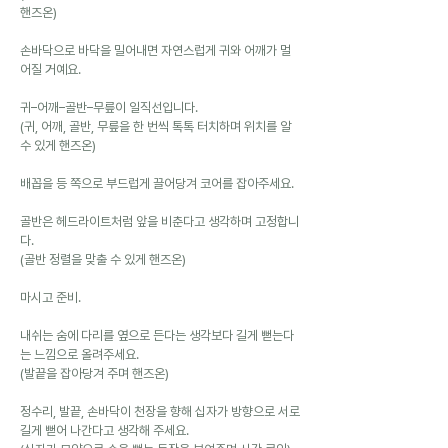
핸즈온)
손바닥으로 바닥을 밀어내면 자연스럽게 귀와 어깨가 멀
어질 거예요.
귀–어깨–골반–무릎이 일직선입니다.
(귀, 어깨, 골반, 무릎을 한 번씩 톡톡 터치하며 위치를 알 
수 있게 핸즈온)
배꼽을 등 쪽으로 부드럽게 끌어당겨 코어를 잡아주세요.
골반은 헤드라이트처럼 앞을 비춘다고 생각하며 고정합니
다.
(골반 정렬을 맞출 수 있게 핸즈온)
마시고 준비.
내쉬는 숨에 다리를 옆으로 든다는 생각보다 길게 뻗는다
는 느낌으로 올려주세요.
(발끝을 잡아당겨 주며 핸즈온)
정수리, 발끝, 손바닥이 천장을 향해 십자가 방향으로 서로 
길게 뻗어 나간다고 생각해 주세요.