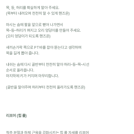
목, 등, 허리를 확실하게 말아 주세요.
(목부터 내려오며 천천히 말 수 있게 핸즈온)
마시는 숨에 팔을 앞으로 뻗어 나가면서
목–등–허리가 펴지고 오리 엉덩이를 만들어 주세요.
(오리 엉덩이가 되도록 핸즈온)
새끼손가락 쪽으로 PT바를 잡아 뜯는다고 생각하며
목을 길게 뽑아 줍니다.
내쉬는 숨에 다시 골반부터 천천히 말아 허리–등–목–시선 
순서로 올라옵니다.
마지막에 키가 커지며 마무리합니다.
(골반을 말아주며 허리부터 천천히 올라가도록 핸즈온)
리포머 (힙 롤)
척추 분절과 하체 근육을 강화시키는 힙 롤 자세를 리포머