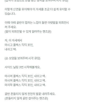
(십자가 모양으로 손을 뻗는 동작을 보여주며 시각 큐잉)
이렇게 신연을 유지해야 이 자세를 조금 더 쉽게 유지할 수 
있습니다.
이때 아래 골반이 찝히는 느낌이 들면 아랫발을 외회전시
켜 주세요.
(발이 외회전될 수 있게 알려주는 핸즈온)
자, 이 자세에서
마시고 플렉스 킥킥 포인,
내쉬고 백.
(손 모양을 보여주며 시각 큐잉)
사이드 닐링 3번 시작해볼게요.
마시며 플렉스 킥킥 포인, 내쉬고 백.
마시며 플렉스 킥킥 포인, 내쉬고 백.
마지막 플렉스 킥킥 포인, 내쉬고 백.
골반 흔들리지 않게 천천히 발끝 내려주세요.
(흔들리지 않게 골반 잡아주는 핸즈온)