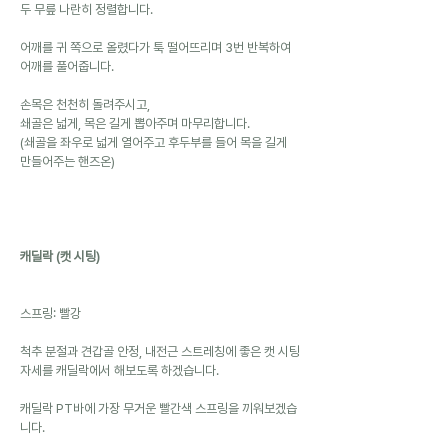
두 무릎 나란히 정렬합니다.
어깨를 귀 쪽으로 올렸다가 툭 떨어뜨리며 3번 반복하여 
어깨를 풀어줍니다.
손목은 천천히 돌려주시고,
쇄골은 넓게, 목은 길게 뽑아주며 마무리합니다.
(쇄골을 좌우로 넓게 열어주고 후두부를 들어 목을 길게 
만들어주는 핸즈온)
캐딜락 (캣 시팅)
스프링: 빨강
척추 분절과 견갑골 안정, 내전근 스트레칭에 좋은 캣 시팅 
자세를 캐딜락에서 해보도록 하겠습니다.
캐딜락 PT바에 가장 무거운 빨간색 스프링을 끼워보겠습
니다.