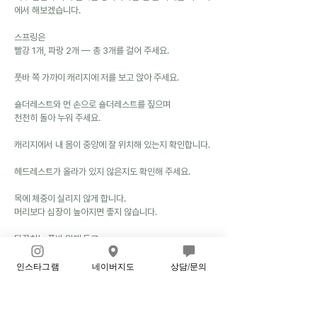
에서 해보겠습니다.
스프링은
빨강 1개, 파랑 2개 — 총 3개를 걸어 주세요.
풋바 쪽 가까이 캐리지에 저를 보고 앉아 주세요.
숄더레스트와 먼 손으로 숄더레스트를 짚으며
천천히 돌아 누워 주세요.
캐리지에서 내 몸이 중앙에 잘 위치해 있는지 확인합니다.
헤드레스트가 올라가 있지 않은지도 확인해 주세요.
목에 체중이 실리지 않게 합니다.
머리보다 심장이 높아지면 좋지 않습니다.
뒤꿈치는 풋바 위에 두고
뒤꿈치와 무릎 사이는 주먹 하나 너비입니다.
(주먹 하나 넣어 정렬 확인 핸즈온)
인스타그램
네이버지도
상담/문의
정렬을 봐드릴게요.
(머리 쪽으로 이동하여 정렬 확인)