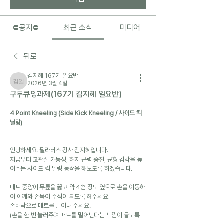
⛔️공지⛔️
최근 소식
미디어
뒤로
김지혜 167기 일요반
2026년 3월 4일
김지혜 167기 일요반
구두큐잉과제(167기 김지혜 일요반)
4 Point Kneeling (Side Kick Kneeling / 사이드 킥 
닐링)
안녕하세요. 필라테스 강사 김지혜입니다.
지금부터 고관절 가동성, 하지 근력 증진, 균형 감각을 높
여주는 사이드 킥 닐링 동작을 해보도록 하겠습니다.
매트 중앙에 무릎을 꿇고 약 4뼘 정도 옆으로 손을 이동하
여 어깨와 손목이 수직이 되도록 해주세요.
손바닥으로 매트를 밀어내 주세요.
(손을 한 번 눌러주며 매트를 밀어낸다는 느낌이 들도록 