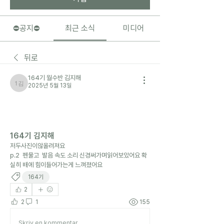
⛔️공지⛔️
최근 소식
미디어
뒤로
164기 월수반 김지해
2025년 5월 13일
164기 월수반 김지해
164기 김지해
저두사진이않올려져요
p.2  펜물고  발음 속도 소리 신경써가며읽어보았어요 확
실히 배에 힘이들어가는게 느껴졌어요
164기
2
2
1
155
Skriv en kommentar …