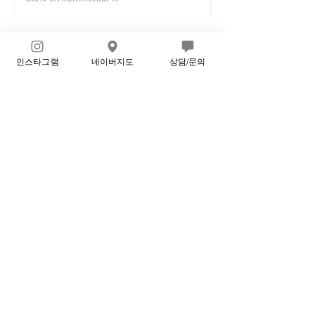
Nyeste
인스타그램
네이버지도
상담/문의
교육원장 정수진
13. mai 2025
•
지해선생님~! 고생 많으셨어요:))
Lik
Svar
⛔️공지⛔️
⚠️ 글제목 양식: 과제과목(000기 이름 00반) 예: 해부학
과제(170기 홍길동 월수반) ⚠️ 내용 양
...
더보기
개인정보 수집 및 이용 약관
A. 경기 성남시 분당구 내정로 58 3.5층 사)대한필라테스협회 아카데미 사무실
｜T. 031-728-7724 ｜ E.
info@koreapilates.or.kr
｜ F. 031-728-7723
사업자등록번호(고유등록증 번호)
129-82-11411